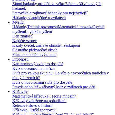
Zimní hádanky pro děti ve věku 7-8 let - 30 zábavných
hádanek
Starověké a zajímavé hádanky pro nejchytřejší
Hádanky v angličtině o zvířatech
Myslící
Hádanky
Trénink pozornosti
Matematická mozaika
Rychlé
myšlení
Logické myšlení
Den znalostí
Najděte vzorec
Každý cvrček zná své ohniště - seskupení
Odstraňte přebytečný obsah
Fráze podobného významu
Drobnosti
Narozeninový kvíz pro dospělé
Kvíz o oceánech a mořích
Kvíz pro velkou skupinu: Co víte o novoročních tradicích v
různých zemích?
Kvíz o novoročním stole pro dospělé
Pravda nebo lež - zábavný kvíz o zvířatech pro děti
Křížovky
Matematická křížovka „Teorie množin“
Křížovky založené na pohádkách
Řetězové slovo o historii
Křížovka „Ruští sportovci“
Křížovka na téma literární čtení "Znáte pohádky?"