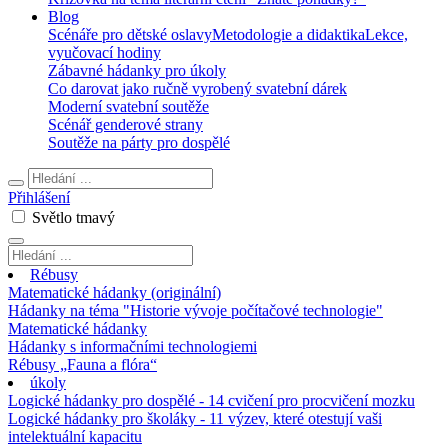
Blog
Scénáře pro dětské oslavy
Metodologie a didaktika
Lekce,
vyučovací hodiny
Zábavné hádanky pro úkoly
Co darovat jako ručně vyrobený svatební dárek
Moderní svatební soutěže
Scénář genderové strany
Soutěže na párty pro dospělé
Přihlášení
Světlo
tmavý
Rébusy
Matematické hádanky (originální)
Hádanky na téma "Historie vývoje počítačové technologie"
Matematické hádanky
Hádanky s informačními technologiemi
Rébusy „Fauna a flóra“
úkoly
Logické hádanky pro dospělé - 14 cvičení pro procvičení mozku
Logické hádanky pro školáky - 11 výzev, které otestují vaši
intelektuální kapacitu