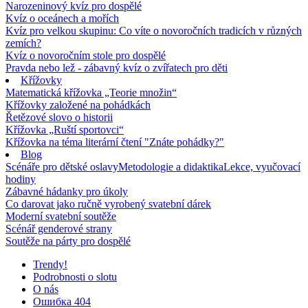
Narozeninový kvíz pro dospělé
Kvíz o oceánech a mořích
Kvíz pro velkou skupinu: Co víte o novoročních tradicích v různých
zemích?
Kvíz o novoročním stole pro dospělé
Pravda nebo lež - zábavný kvíz o zvířatech pro děti
Křížovky
Matematická křížovka „Teorie množin“
Křížovky založené na pohádkách
Řetězové slovo o historii
Křížovka „Ruští sportovci“
Křížovka na téma literární čtení "Znáte pohádky?"
Blog
Scénáře pro dětské oslavy
Metodologie a didaktika
Lekce, vyučovací
hodiny
Zábavné hádanky pro úkoly
Co darovat jako ručně vyrobený svatební dárek
Moderní svatební soutěže
Scénář genderové strany
Soutěže na párty pro dospělé
Trendy!
Podrobnosti o slotu
O nás
Ошибка 404