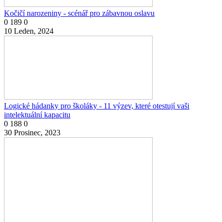
Kočičí narozeniny - scénář pro zábavnou oslavu
0
189
0
10 Leden, 2024
Logické hádanky pro školáky - 11 výzev, které otestují vaši
intelektuální kapacitu
0
188
0
30 Prosinec, 2023