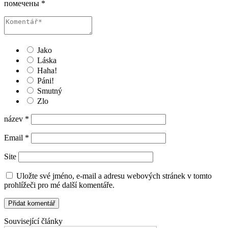
помечены
*
Jako
Láska
Haha!
Páni!
Smutný
Zlo
název
*
Email
*
Site
Uložte své jméno, e-mail a adresu webových stránek v tomto
prohlížeči pro mé další komentáře.
Související články