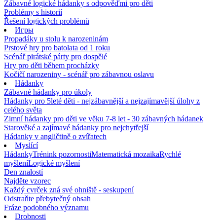
Zábavné logické hádanky s odpověďmi pro děti
Problémy s historií
Řešení logických problémů
Игры
Propadáky u stolu k narozeninám
Prstové hry pro batolata od 1 roku
Scénář pirátské párty pro dospělé
Hry pro děti během procházky
Kočičí narozeniny - scénář pro zábavnou oslavu
Hádanky
Zábavné hádanky pro úkoly
Hádanky pro 5leté děti - nejzábavnější a nejzajímavější úlohy z
celého světa
Zimní hádanky pro děti ve věku 7-8 let - 30 zábavných hádanek
Starověké a zajímavé hádanky pro nejchytřejší
Hádanky v angličtině o zvířatech
Myslící
Hádanky
Trénink pozornosti
Matematická mozaika
Rychlé
myšlení
Logické myšlení
Den znalostí
Najděte vzorec
Každý cvrček zná své ohniště - seskupení
Odstraňte přebytečný obsah
Fráze podobného významu
Drobnosti