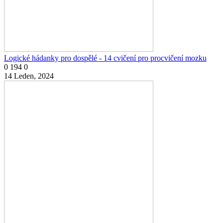
Logické hádanky pro dospělé - 14 cvičení pro procvičení mozku
0
194
0
14 Leden, 2024