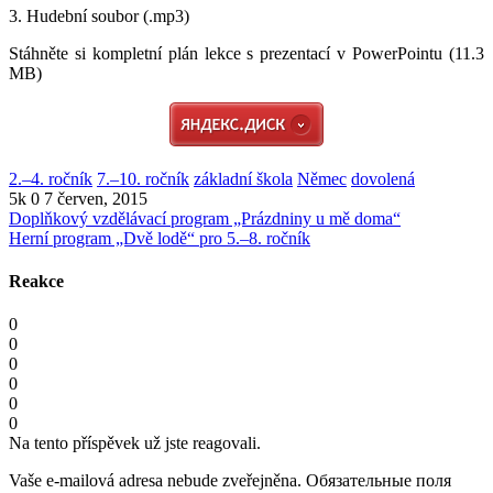
3. Hudební soubor (.mp3)
Stáhněte si kompletní plán lekce s prezentací v PowerPointu (11.3
MB)
2.–4. ročník
7.–10. ročník
základní škola
Němec
dovolená
5k
0
7 červen, 2015
Doplňkový vzdělávací program „Prázdniny u mě doma“
Herní program „Dvě lodě“ pro 5.–8. ročník
Reakce
0
0
0
0
0
0
Na tento příspěvek už jste reagovali.
Vaše e-mailová adresa nebude zveřejněna.
Обязательные поля