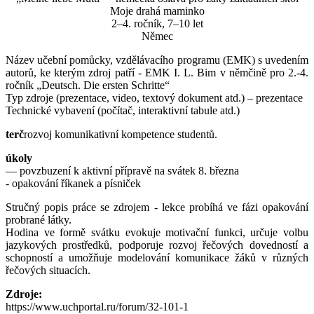
Moje drahá maminko
2–4. ročník, 7–10 let
Němec
Název učební pomůcky, vzdělávacího programu (EMK) s uvedením
autorů, ke kterým zdroj patří - EMK I. L. Bim v němčině pro 2.-4.
ročník „Deutsch. Die ersten Schritte“
Typ zdroje (prezentace, video, textový dokument atd.) – prezentace
Technické vybavení (počítač, interaktivní tabule atd.)
terč
rozvoj komunikativní kompetence studentů.
úkoly
— povzbuzení k aktivní přípravě na svátek 8. března
- opakování říkanek a písniček
Stručný popis práce se zdrojem - lekce probíhá ve fázi opakování
probrané látky.
Hodina ve formě svátku evokuje motivační funkci, určuje volbu
jazykových prostředků, podporuje rozvoj řečových dovedností a
schopností a umožňuje modelování komunikace žáků v různých
řečových situacích.
Zdroje:
https://www.uchportal.ru/forum/32-101-1