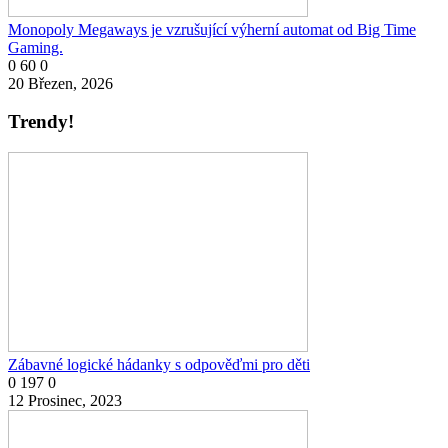
Monopoly Megaways je vzrušující výherní automat od Big Time
Gaming.
0
60
0
20 Březen, 2026
Trendy!
Zábavné logické hádanky s odpověďmi pro děti
0
197
0
12 Prosinec, 2023