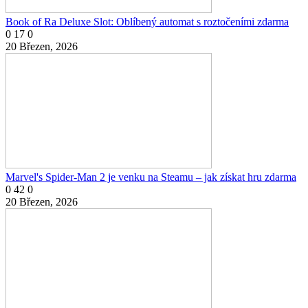
Book of Ra Deluxe Slot: Oblíbený automat s roztočeními zdarma
0
17
0
20 Březen, 2026
Marvel's Spider-Man 2 je venku na Steamu – jak získat hru zdarma
0
42
0
20 Březen, 2026