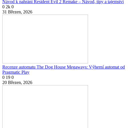
Návod k nahrání Resident Evil 2 Remake – Návod, tipy a tajemství
0
2k
0
31 Březen, 2026
Recenze automatu The Dog House Megaways: Výherní automat od
Pragmatic Play
0
19
0
20 Březen, 2026