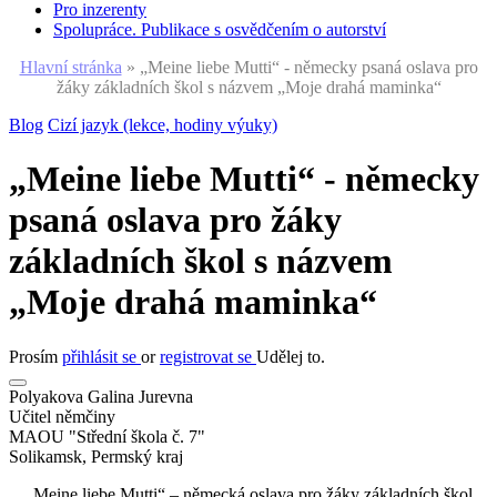
Pro inzerenty
Spolupráce. Publikace s osvědčením o autorství
Hlavní stránka
»
„Meine liebe Mutti“ - německy psaná oslava pro
žáky základních škol s názvem „Moje drahá maminka“
Blog
Cizí jazyk (lekce, hodiny výuky)
„Meine liebe Mutti“ - německy
psaná oslava pro žáky
základních škol s názvem
„Moje drahá maminka“
Prosím
přihlásit se
or
registrovat se
Udělej to.
Polyakova Galina Jurevna
Učitel němčiny
MAOU "Střední škola č. 7"
Solikamsk, Permský kraj
„Meine liebe Mutti“ – německá oslava pro žáky základních škol