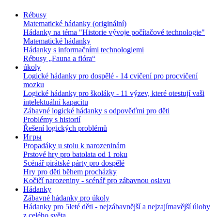
Rébusy
Matematické hádanky (originální)
Hádanky na téma "Historie vývoje počítačové technologie"
Matematické hádanky
Hádanky s informačními technologiemi
Rébusy „Fauna a flóra“
úkoly
Logické hádanky pro dospělé - 14 cvičení pro procvičení
mozku
Logické hádanky pro školáky - 11 výzev, které otestují vaši
intelektuální kapacitu
Zábavné logické hádanky s odpověďmi pro děti
Problémy s historií
Řešení logických problémů
Игры
Propadáky u stolu k narozeninám
Prstové hry pro batolata od 1 roku
Scénář pirátské párty pro dospělé
Hry pro děti během procházky
Kočičí narozeniny - scénář pro zábavnou oslavu
Hádanky
Zábavné hádanky pro úkoly
Hádanky pro 5leté děti - nejzábavnější a nejzajímavější úlohy
z celého světa