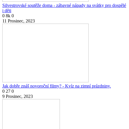
Silvestrovské soutěže doma - zábavné nápady na svátky pro dospělé
i děti
0
8k
0
11 Prosinec, 2023
Jak dobře znáš novoroční filmy? - Kvíz na zimní prázdniny.
0
27
0
9 Prosinec, 2023