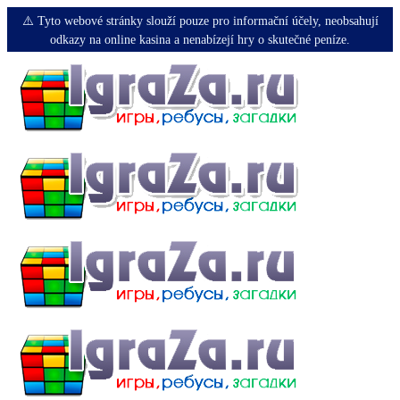
⚠️ Tyto webové stránky slouží pouze pro informační účely, neobsahují
odkazy na online kasina a nenabízejí hry o skutečné peníze.