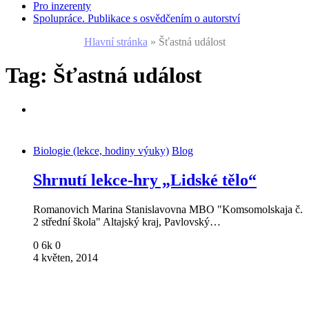
Pro inzerenty
Spolupráce. Publikace s osvědčením o autorství
Hlavní stránka
»
Šťastná událost
Tag:
Šťastná událost
Biologie (lekce, hodiny výuky)
Blog
Shrnutí lekce-hry „Lidské tělo“
Romanovich Marina Stanislavovna MBO "Komsomolskaja č.
2 střední škola" Altajský kraj, Pavlovský…
0
6k
0
4 květen, 2014