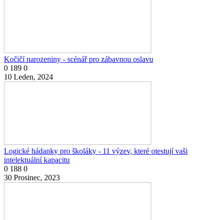
Kočičí narozeniny - scénář pro zábavnou oslavu
0
189
0
10 Leden, 2024
Logické hádanky pro školáky - 11 výzev, které otestují vaši
intelektuální kapacitu
0
188
0
30 Prosinec, 2023