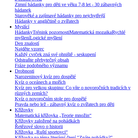
Zimní hádanky pro děti ve věku 7-8 let - 30 zábavných
hádanek
Starověké a zajímavé hádanky pro nejchytřejší
Hádanky v angličtině o zvířatech
Myslící
Hádanky
Trénink pozornosti
Matematická mozaika
Rychlé
myšlení
Logické myšlení
Den znalostí
Najděte vzorec
Každý cvrček zná své ohniště - seskupení
Odstraňte přebytečný obsah
Fráze podobného významu
Drobnosti
Narozeninový kvíz pro dospělé
Kvíz o oceánech a mořích
Kvíz pro velkou skupinu: Co víte o novoročních tradicích v
různých zemích?
Kvíz o novoročním stole pro dospělé
Pravda nebo lež - zábavný kvíz o zvířatech pro děti
Křížovky
Matematická křížovka „Teorie množin“
Křížovky založené na pohádkách
Řetězové slovo o historii
Křížovka „Ruští sportovci“
Křížovka na téma literární čtení "Znáte pohádky?"