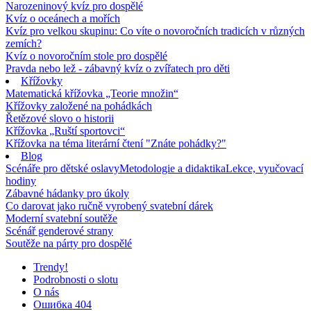
Narozeninový kvíz pro dospělé
Kvíz o oceánech a mořích
Kvíz pro velkou skupinu: Co víte o novoročních tradicích v různých
zemích?
Kvíz o novoročním stole pro dospělé
Pravda nebo lež - zábavný kvíz o zvířatech pro děti
Křížovky
Matematická křížovka „Teorie množin“
Křížovky založené na pohádkách
Řetězové slovo o historii
Křížovka „Ruští sportovci“
Křížovka na téma literární čtení "Znáte pohádky?"
Blog
Scénáře pro dětské oslavy
Metodologie a didaktika
Lekce, vyučovací
hodiny
Zábavné hádanky pro úkoly
Co darovat jako ručně vyrobený svatební dárek
Moderní svatební soutěže
Scénář genderové strany
Soutěže na párty pro dospělé
Trendy!
Podrobnosti o slotu
O nás
Ошибка 404