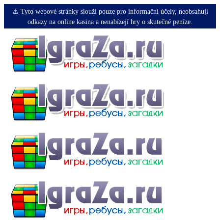
⚠️ Tyto webové stránky slouží pouze pro informační účely, neobsahují
odkazy na online kasina a nenabízejí hry o skutečné peníze.