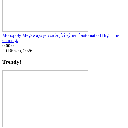
Monopoly Megaways je vzrušující výherní automat od Big Time
Gaming.
0
60
0
20 Březen, 2026
Trendy!