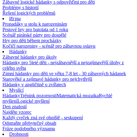
Zábavné logické hádanky s odpověďmi pro děti
Problémy s historií
Řešení logických problémů
Игры
Propadáky u stolu k narozeninám
Prstové hry pro batolata od 1 roku
Scénář pirátské párty pro dospělé
Hry pro děti během procházky
Kočičí narozeniny - scénář pro zábavnou oslavu
Hádanky
Zábavné hádanky pro úkoly
Hádanky pro 5leté děti - nejzábavnější a nejzajímavější úlohy z
celého světa
Zimní hádanky pro děti ve věku 7-8 let - 30 zábavných hádanek
Starověké a zajímavé hádanky pro nejchytřejší
Hádanky v angličtině o zvířatech
Myslící
Hádanky
Trénink pozornosti
Matematická mozaika
Rychlé
myšlení
Logické myšlení
Den znalostí
Najděte vzorec
Každý cvrček zná své ohniště - seskupení
Odstraňte přebytečný obsah
Fráze podobného významu
Drobnosti