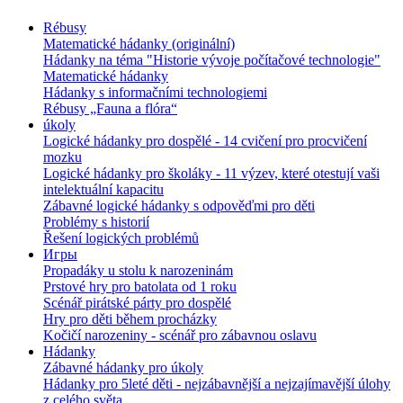
Rébusy
Matematické hádanky (originální)
Hádanky na téma "Historie vývoje počítačové technologie"
Matematické hádanky
Hádanky s informačními technologiemi
Rébusy „Fauna a flóra“
úkoly
Logické hádanky pro dospělé - 14 cvičení pro procvičení
mozku
Logické hádanky pro školáky - 11 výzev, které otestují vaši
intelektuální kapacitu
Zábavné logické hádanky s odpověďmi pro děti
Problémy s historií
Řešení logických problémů
Игры
Propadáky u stolu k narozeninám
Prstové hry pro batolata od 1 roku
Scénář pirátské párty pro dospělé
Hry pro děti během procházky
Kočičí narozeniny - scénář pro zábavnou oslavu
Hádanky
Zábavné hádanky pro úkoly
Hádanky pro 5leté děti - nejzábavnější a nejzajímavější úlohy
z celého světa