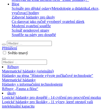
Blog
Scénáře pro dětské oslavy
Metodologie a didaktika
Lekce,
vyučovací hodiny
Zábavné hádanky pro úkoly
Co darovat jako ručně vyrobený svatební dárek
Moderní svatební soutěže
Scénář genderové strany
Soutěže na párty pro dospělé
Přihlášení
Světlo
tmavý
Rébusy
Matematické hádanky (originální)
Hádanky na téma "Historie vývoje počítačové technologie"
Matematické hádanky
Hádanky s informačními technologiemi
Rébusy „Fauna a flóra“
úkoly
Logické hádanky pro dospělé - 14 cvičení pro procvičení mozku
Logické hádanky pro školáky - 11 výzev, které otestují vaši
intelektuální kapacitu