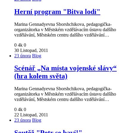
Herní program "Bitva lodí"
Marina Gennadyevna Sborshchikova, pedagogička-
organizátorka v Městském vzdělávacím ústavu dalšího
vzdělávání, Městském centru dalšího vzdělávání…
0
4k
0
30 Listopad, 2011
23 února
Blog
Scénář „Na místa vojenské slávy“
(hra kolem světa)
Marina Gennadyevna Sborshchikova, pedagogička-
organizátorka v Městském vzdělávacím ústavu dalšího
vzdělávání, Městském centru dalšího vzdělávání…
0
4k
0
22 Listopad, 2011
23 února
Blog
Soutěž "Petr se baví!"