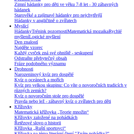
Zimní hádanky pro děti ve věku 7-8 let - 30 zábavných
hádanek
Starověké a zajímavé hádanky pro nejchytřejší
Hádanky v angličtině o zvířatech
Myslící
Hádanky
Trénink pozornosti
Matematická mozaika
Rychlé
myšlení
Logické myšlení
Den znalostí
Najděte vzorec
Každý cvrček zná své ohniště - seskupení
Odstraňte přebytečný obsah
Fráze podobného významu
Drobnosti
Narozeninový kvíz pro dospělé
Kvíz o oceánech a mořích
Kvíz pro velkou skupinu: Co víte o novoročních tradicích v
různých zemích?
Kvíz o novoročním stole pro dospělé
Pravda nebo lež - zábavný kvíz o zvířatech pro děti
Křížovky
Matematická křížovka „Teorie množin“
Křížovky založené na pohádkách
Řetězové slovo o historii
Křížovka „Ruští sportovci“
Křížovka na téma literární čtení "Znáte pohádky?"