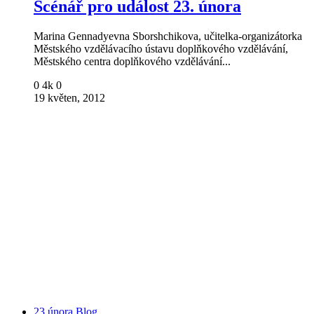
Scénář pro událost 23. února
Marina Gennadyevna Sborshchikova, učitelka-organizátorka
Městského vzdělávacího ústavu doplňkového vzdělávání,
Městského centra doplňkového vzdělávání...
0
4k
0
19 květen, 2012
23 února
Blog