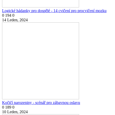
Logické hádanky pro dospělé - 14 cvičení pro procvičení mozku
0
194
0
14 Leden, 2024
Kočičí narozeniny - scénář pro zábavnou oslavu
0
189
0
10 Leden, 2024