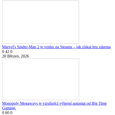
Marvel's Spider-Man 2 je venku na Steamu – jak získat hru zdarma
0
42
0
20 Březen, 2026
Monopoly Megaways je vzrušující výherní automat od Big Time
Gaming.
0
60
0