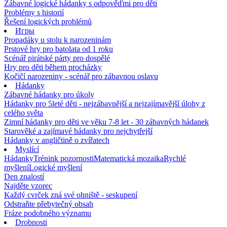
Zábavné logické hádanky s odpověďmi pro děti
Problémy s historií
Řešení logických problémů
Игры
Propadáky u stolu k narozeninám
Prstové hry pro batolata od 1 roku
Scénář pirátské párty pro dospělé
Hry pro děti během procházky
Kočičí narozeniny - scénář pro zábavnou oslavu
Hádanky
Zábavné hádanky pro úkoly
Hádanky pro 5leté děti - nejzábavnější a nejzajímavější úlohy z
celého světa
Zimní hádanky pro děti ve věku 7-8 let - 30 zábavných hádanek
Starověké a zajímavé hádanky pro nejchytřejší
Hádanky v angličtině o zvířatech
Myslící
Hádanky
Trénink pozornosti
Matematická mozaika
Rychlé
myšlení
Logické myšlení
Den znalostí
Najděte vzorec
Každý cvrček zná své ohniště - seskupení
Odstraňte přebytečný obsah
Fráze podobného významu
Drobnosti