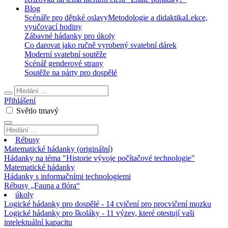
Blog
Scénáře pro dětské oslavy
Metodologie a didaktika
Lekce,
vyučovací hodiny
Zábavné hádanky pro úkoly
Co darovat jako ručně vyrobený svatební dárek
Moderní svatební soutěže
Scénář genderové strany
Soutěže na párty pro dospělé
Přihlášení
Světlo
tmavý
Rébusy
Matematické hádanky (originální)
Hádanky na téma "Historie vývoje počítačové technologie"
Matematické hádanky
Hádanky s informačními technologiemi
Rébusy „Fauna a flóra“
úkoly
Logické hádanky pro dospělé - 14 cvičení pro procvičení mozku
Logické hádanky pro školáky - 11 výzev, které otestují vaši
intelektuální kapacitu