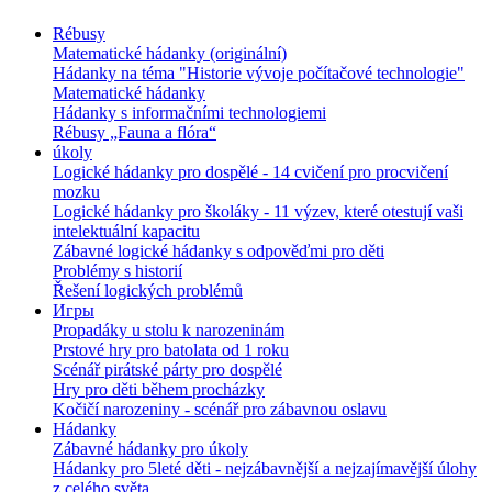
Rébusy
Matematické hádanky (originální)
Hádanky na téma "Historie vývoje počítačové technologie"
Matematické hádanky
Hádanky s informačními technologiemi
Rébusy „Fauna a flóra“
úkoly
Logické hádanky pro dospělé - 14 cvičení pro procvičení
mozku
Logické hádanky pro školáky - 11 výzev, které otestují vaši
intelektuální kapacitu
Zábavné logické hádanky s odpověďmi pro děti
Problémy s historií
Řešení logických problémů
Игры
Propadáky u stolu k narozeninám
Prstové hry pro batolata od 1 roku
Scénář pirátské párty pro dospělé
Hry pro děti během procházky
Kočičí narozeniny - scénář pro zábavnou oslavu
Hádanky
Zábavné hádanky pro úkoly
Hádanky pro 5leté děti - nejzábavnější a nejzajímavější úlohy
z celého světa