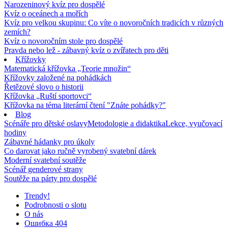
Narozeninový kvíz pro dospělé
Kvíz o oceánech a mořích
Kvíz pro velkou skupinu: Co víte o novoročních tradicích v různých
zemích?
Kvíz o novoročním stole pro dospělé
Pravda nebo lež - zábavný kvíz o zvířatech pro děti
Křížovky
Matematická křížovka „Teorie množin“
Křížovky založené na pohádkách
Řetězové slovo o historii
Křížovka „Ruští sportovci“
Křížovka na téma literární čtení "Znáte pohádky?"
Blog
Scénáře pro dětské oslavy
Metodologie a didaktika
Lekce, vyučovací
hodiny
Zábavné hádanky pro úkoly
Co darovat jako ručně vyrobený svatební dárek
Moderní svatební soutěže
Scénář genderové strany
Soutěže na párty pro dospělé
Trendy!
Podrobnosti o slotu
O nás
Ошибка 404