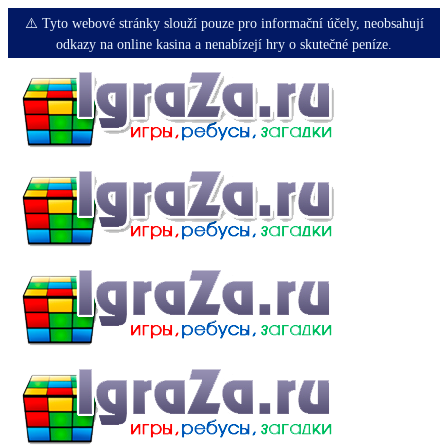
⚠️ Tyto webové stránky slouží pouze pro informační účely, neobsahují
odkazy na online kasina a nenabízejí hry o skutečné peníze.