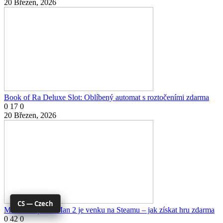
20 Březen, 2026
Book of Ra Deluxe Slot: Oblíbený automat s roztočeními zdarma
0
17
0
20 Březen, 2026
CS — Czech
Marvel's Spider-Man 2 je venku na Steamu – jak získat hru zdarma
0
42
0