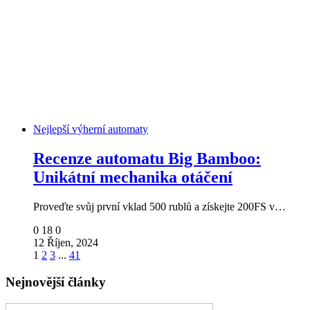
Nejlepší výherní automaty
Recenze automatu Big Bamboo:
Unikátní mechanika otáčení
Proveďte svůj první vklad 500 rublů a získejte 200FS v…
0
18
0
12 Říjen, 2024
1
2
3
...
41
Nejnovější články