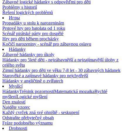
Zábavné logické hádanky s odpověďmi pro děti
Problémy s historií
Řešení logických problémů
Игры
Propadáky u stolu k narozeninám
Prstové hry pro batolata od 1 roku
Scénář pirátské párty pro dospělé
Hry pro děti během procházky
Kočičí narozeniny - scénář pro zábavnou oslavu
Hádanky
Zábavné hádanky pro úkoly
Hádanky pro 5leté děti - nejzábavnější a nejzajímavější úlohy z
celého světa
Zimní hádanky pro děti ve věku 7-8 let - 30 zábavných hádanek
Starověké a zajímavé hádanky pro nejchytřejší
Hádanky v angličtině o zvířatech
Myslící
Hádanky
Trénink pozornosti
Matematická mozaika
Rychlé
myšlení
Logické myšlení
Den znalostí
Najděte vzorec
Každý cvrček zná své ohniště - seskupení
Odstraňte přebytečný obsah
Fráze podobného významu
Drobnosti