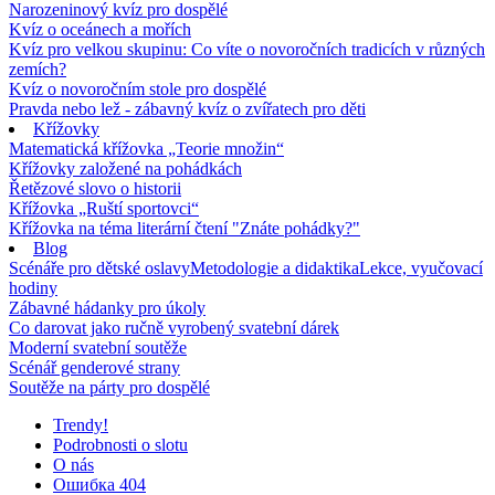
Narozeninový kvíz pro dospělé
Kvíz o oceánech a mořích
Kvíz pro velkou skupinu: Co víte o novoročních tradicích v různých
zemích?
Kvíz o novoročním stole pro dospělé
Pravda nebo lež - zábavný kvíz o zvířatech pro děti
Křížovky
Matematická křížovka „Teorie množin“
Křížovky založené na pohádkách
Řetězové slovo o historii
Křížovka „Ruští sportovci“
Křížovka na téma literární čtení "Znáte pohádky?"
Blog
Scénáře pro dětské oslavy
Metodologie a didaktika
Lekce, vyučovací
hodiny
Zábavné hádanky pro úkoly
Co darovat jako ručně vyrobený svatební dárek
Moderní svatební soutěže
Scénář genderové strany
Soutěže na párty pro dospělé
Trendy!
Podrobnosti o slotu
O nás
Ошибка 404