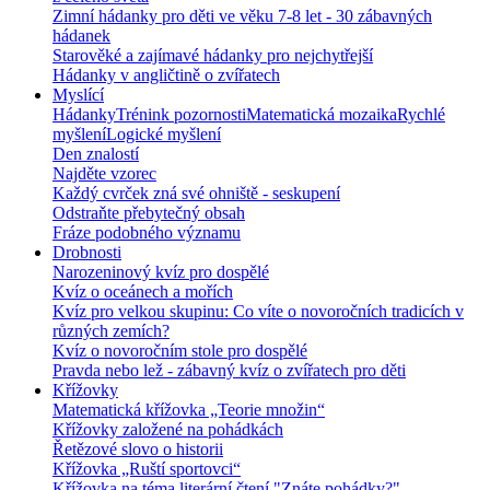
Zimní hádanky pro děti ve věku 7-8 let - 30 zábavných
hádanek
Starověké a zajímavé hádanky pro nejchytřejší
Hádanky v angličtině o zvířatech
Myslící
Hádanky
Trénink pozornosti
Matematická mozaika
Rychlé
myšlení
Logické myšlení
Den znalostí
Najděte vzorec
Každý cvrček zná své ohniště - seskupení
Odstraňte přebytečný obsah
Fráze podobného významu
Drobnosti
Narozeninový kvíz pro dospělé
Kvíz o oceánech a mořích
Kvíz pro velkou skupinu: Co víte o novoročních tradicích v
různých zemích?
Kvíz o novoročním stole pro dospělé
Pravda nebo lež - zábavný kvíz o zvířatech pro děti
Křížovky
Matematická křížovka „Teorie množin“
Křížovky založené na pohádkách
Řetězové slovo o historii
Křížovka „Ruští sportovci“
Křížovka na téma literární čtení "Znáte pohádky?"