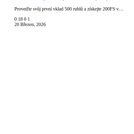
Proveďte svůj první vklad 500 rublů a získejte 200FS v…
0
18
0
1
20 Březen, 2026