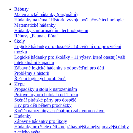
Rébusy
Matematické hádanky (originální)
Hádanky na téma "Historie vývoje počítačové technologie"
Matematické hádanky
Hádanky s informačními technologiemi
Rébusy „Fauna a flóra“
úkoly
Logické hádanky pro dospělé - 14 cvičení pro procvičení
mozku
Logické hádanky pro školáky - 11 výzev, které otestují vaši
intelektuální kapacitu
Zábavné logické hádanky s odpověďmi pro děti
Problémy s historií
Řešení logických problémů
Игры
Propadáky u stolu k narozeninám
Prstové hry pro batolata od 1 roku
Scénář pirátské párty pro dospělé
Hry pro děti během procházky
Kočičí narozeniny - scénář pro zábavnou oslavu
Hádanky
Zábavné hádanky pro úkoly
Hádanky pro 5leté děti - nejzábavnější a nejzajímavější úlohy
z celého světa