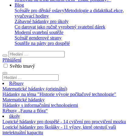
Blog
Scénáře pro dětské oslavy
Metodologie a didaktika
Lekce,
vyučovací hodiny
Zábavné hádanky pro úkoly
Co darovat jako ručně vyrobený svatební dárek
Moderní svatební soutěže
Scénář genderové strany
Soutěže na párty pro dospělé
Přihlášení
Světlo
tmavý
Rébusy
Matematické hádanky (originální)
Hádanky na téma "Historie vývoje počítačové technologie"
Matematické hádanky
Hádanky s informačními technologiemi
Rébusy „Fauna a flóra“
úkoly
Logické hádanky pro dospělé - 14 cvičení pro procvičení mozku
Logické hádanky pro školáky - 11 výzev, které otestují vaši
intelektuální kapacitu