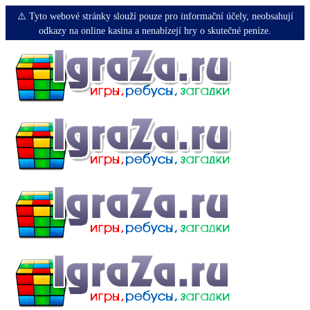
⚠️ Tyto webové stránky slouží pouze pro informační účely, neobsahují
odkazy na online kasina a nenabízejí hry o skutečné peníze.