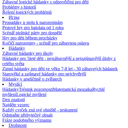
Zábavné logické hádanky s odpověďmi pro děti
Problémy s historií
Řešení logických problémů
Игры
Propadáky u stolu k narozeninám
Prstové hry pro batolata od 1 roku
Scénář pirátské párty pro dospělé
Hry pro děti během procházky
Kočičí narozeniny - scénář pro zábavnou oslavu
Hádanky
Zábavné hádanky pro úkoly
Hádanky pro 5leté děti - nejzábavnější a nejzajímavější úlohy z
celého světa
Zimní hádanky pro děti ve věku 7-8 let - 30 zábavných hádanek
Starověké a zajímavé hádanky pro nejchytřejší
Hádanky v angličtině o zvířatech
Myslící
Hádanky
Trénink pozornosti
Matematická mozaika
Rychlé
myšlení
Logické myšlení
Den znalostí
Najděte vzorec
Každý cvrček zná své ohniště - seskupení
Odstraňte přebytečný obsah
Fráze podobného významu
Drobnosti