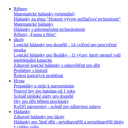
Rébusy
Matematické hádanky (originální)
Hádanky na téma "Historie vývoje počítačové technologie"
Matematické hádanky
Hádanky s informačními technologiemi
Rébusy „Fauna a flóra“
úkoly
Logické hádanky pro dospělé - 14 cvičení pro procvičení
mozku
Logické hádanky pro školáky - 11 výzev, které otestují vaši
intelektuální kapacitu
Zábavné logické hádanky s odpověďmi pro děti
Problémy s historií
Řešení logických problémů
Игры
Propadáky u stolu k narozeninám
Prstové hry pro batolata od 1 roku
Scénář pirátské párty pro dospělé
Hry pro děti během procházky
Kočičí narozeniny - scénář pro zábavnou oslavu
Hádanky
Zábavné hádanky pro úkoly
Hádanky pro 5leté děti - nejzábavnější a nejzajímavější úlohy
z celého světa