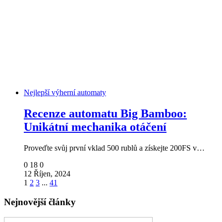
Nejlepší výherní automaty
Recenze automatu Big Bamboo:
Unikátní mechanika otáčení
Proveďte svůj první vklad 500 rublů a získejte 200FS v…
0
18
0
12 Říjen, 2024
1
2
3
...
41
Nejnovější články