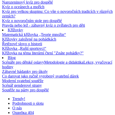
Narozeninový kvíz pro dospělé
Kvíz o oceánech a mořích
Kvíz pro velkou skupinu: Co víte o novoročních tradicích v různých
zemích?
Kvíz o novoročním stole pro dospělé
Pravda nebo lež - zábavný kvíz o zvířatech pro děti
Křížovky
Matematická křížovka „Teorie množin“
Křížovky založené na pohádkách
Řetězové slovo o historii
Křížovka „Ruští sportovci“
Křížovka na téma literární čtení "Znáte pohádky?"
Blog
Scénáře pro dětské oslavy
Metodologie a didaktika
Lekce, vyučovací
hodiny
Zábavné hádanky pro úkoly
Co darovat jako ručně vyrobený svatební dárek
Moderní svatební soutěže
Scénář genderové strany
Soutěže na párty pro dospělé
Trendy!
Podrobnosti o slotu
O nás
Ошибка 404