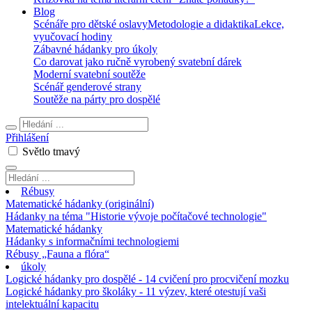
Blog
Scénáře pro dětské oslavy
Metodologie a didaktika
Lekce,
vyučovací hodiny
Zábavné hádanky pro úkoly
Co darovat jako ručně vyrobený svatební dárek
Moderní svatební soutěže
Scénář genderové strany
Soutěže na párty pro dospělé
Přihlášení
Světlo
tmavý
Rébusy
Matematické hádanky (originální)
Hádanky na téma "Historie vývoje počítačové technologie"
Matematické hádanky
Hádanky s informačními technologiemi
Rébusy „Fauna a flóra“
úkoly
Logické hádanky pro dospělé - 14 cvičení pro procvičení mozku
Logické hádanky pro školáky - 11 výzev, které otestují vaši
intelektuální kapacitu