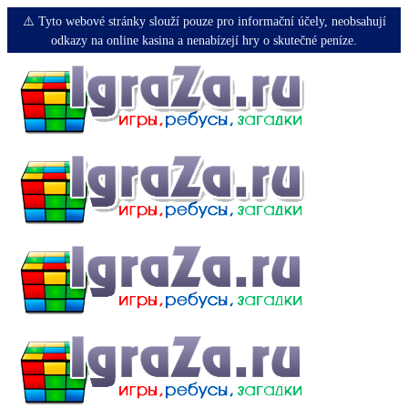
⚠️ Tyto webové stránky slouží pouze pro informační účely, neobsahují
odkazy na online kasina a nenabízejí hry o skutečné peníze.