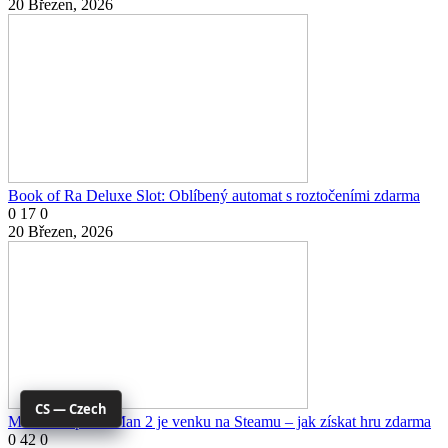
20 Březen, 2026
Book of Ra Deluxe Slot: Oblíbený automat s roztočeními zdarma
0
17
0
20 Březen, 2026
CS — Czech
Marvel's Spider-Man 2 je venku na Steamu – jak získat hru zdarma
0
42
0