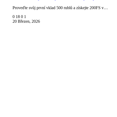
Proveďte svůj první vklad 500 rublů a získejte 200FS v…
0
18
0
1
20 Březen, 2026