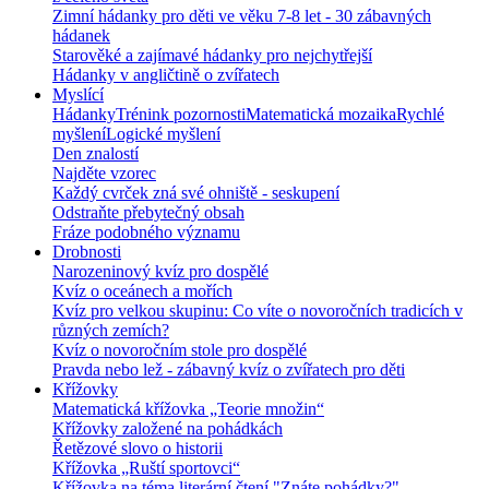
Zimní hádanky pro děti ve věku 7-8 let - 30 zábavných
hádanek
Starověké a zajímavé hádanky pro nejchytřejší
Hádanky v angličtině o zvířatech
Myslící
Hádanky
Trénink pozornosti
Matematická mozaika
Rychlé
myšlení
Logické myšlení
Den znalostí
Najděte vzorec
Každý cvrček zná své ohniště - seskupení
Odstraňte přebytečný obsah
Fráze podobného významu
Drobnosti
Narozeninový kvíz pro dospělé
Kvíz o oceánech a mořích
Kvíz pro velkou skupinu: Co víte o novoročních tradicích v
různých zemích?
Kvíz o novoročním stole pro dospělé
Pravda nebo lež - zábavný kvíz o zvířatech pro děti
Křížovky
Matematická křížovka „Teorie množin“
Křížovky založené na pohádkách
Řetězové slovo o historii
Křížovka „Ruští sportovci“
Křížovka na téma literární čtení "Znáte pohádky?"